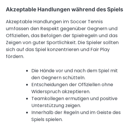
Akzeptable Handlungen während des Spiels
Akzeptable Handlungen im Soccer Tennis
umfassen den Respekt gegenüber Gegnern und
Offiziellen, das Befolgen der Spielregeln und das
Zeigen von guter Sportlichkeit. Die Spieler sollten
sich auf das Spiel konzentrieren und Fair Play
fördern.
Die Hände vor und nach dem Spiel mit
den Gegnern schütteln.
Entscheidungen der Offiziellen ohne
Widerspruch akzeptieren.
Teamkollegen ermutigen und positive
Unterstützung zeigen.
Innerhalb der Regeln und im Geiste des
Spiels spielen.