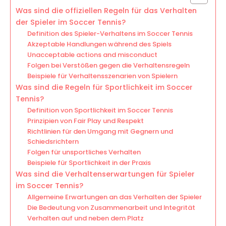
Was sind die offiziellen Regeln für das Verhalten
der Spieler im Soccer Tennis?
Definition des Spieler-Verhaltens im Soccer Tennis
Akzeptable Handlungen während des Spiels
Unacceptable actions and misconduct
Folgen bei Verstößen gegen die Verhaltensregeln
Beispiele für Verhaltensszenarien von Spielern
Was sind die Regeln für Sportlichkeit im Soccer
Tennis?
Definition von Sportlichkeit im Soccer Tennis
Prinzipien von Fair Play und Respekt
Richtlinien für den Umgang mit Gegnern und
Schiedsrichtern
Folgen für unsportliches Verhalten
Beispiele für Sportlichkeit in der Praxis
Was sind die Verhaltenserwartungen für Spieler
im Soccer Tennis?
Allgemeine Erwartungen an das Verhalten der Spieler
Die Bedeutung von Zusammenarbeit und Integrität
Verhalten auf und neben dem Platz