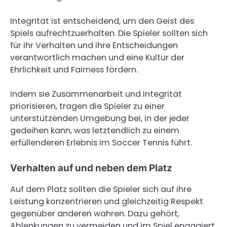
Integrität ist entscheidend, um den Geist des
Spiels aufrechtzuerhalten. Die Spieler sollten sich
für ihr Verhalten und ihre Entscheidungen
verantwortlich machen und eine Kultur der
Ehrlichkeit und Fairness fördern.
Indem sie Zusammenarbeit und Integrität
priorisieren, tragen die Spieler zu einer
unterstützenden Umgebung bei, in der jeder
gedeihen kann, was letztendlich zu einem
erfüllenderen Erlebnis im Soccer Tennis führt.
Verhalten auf und neben dem Platz
Auf dem Platz sollten die Spieler sich auf ihre
Leistung konzentrieren und gleichzeitig Respekt
gegenüber anderen wahren. Dazu gehört,
Ablenkungen zu vermeiden und im Spiel engagiert