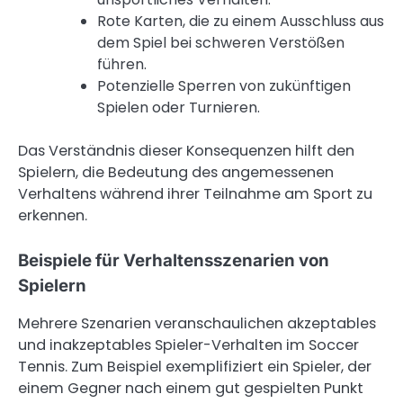
Rote Karten, die zu einem Ausschluss aus
dem Spiel bei schweren Verstößen
führen.
Potenzielle Sperren von zukünftigen
Spielen oder Turnieren.
Das Verständnis dieser Konsequenzen hilft den
Spielern, die Bedeutung des angemessenen
Verhaltens während ihrer Teilnahme am Sport zu
erkennen.
Beispiele für Verhaltensszenarien von
Spielern
Mehrere Szenarien veranschaulichen akzeptables
und inakzeptables Spieler-Verhalten im Soccer
Tennis. Zum Beispiel exemplifiziert ein Spieler, der
einem Gegner nach einem gut gespielten Punkt