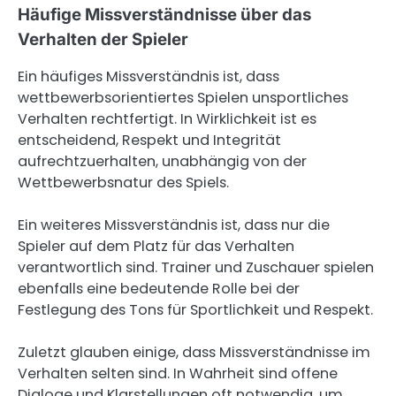
Häufige Missverständnisse über das
Verhalten der Spieler
Ein häufiges Missverständnis ist, dass
wettbewerbsorientiertes Spielen unsportliches
Verhalten rechtfertigt. In Wirklichkeit ist es
entscheidend, Respekt und Integrität
aufrechtzuerhalten, unabhängig von der
Wettbewerbsnatur des Spiels.
Ein weiteres Missverständnis ist, dass nur die
Spieler auf dem Platz für das Verhalten
verantwortlich sind. Trainer und Zuschauer spielen
ebenfalls eine bedeutende Rolle bei der
Festlegung des Tons für Sportlichkeit und Respekt.
Zuletzt glauben einige, dass Missverständnisse im
Verhalten selten sind. In Wahrheit sind offene
Dialoge und Klarstellungen oft notwendig, um