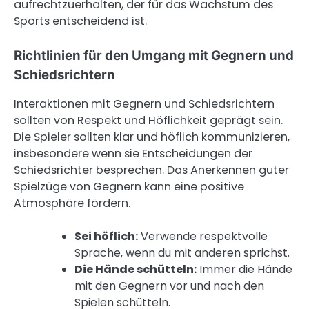
aufrechtzuerhalten, der für das Wachstum des
Sports entscheidend ist.
Richtlinien für den Umgang mit Gegnern und
Schiedsrichtern
Interaktionen mit Gegnern und Schiedsrichtern
sollten von Respekt und Höflichkeit geprägt sein.
Die Spieler sollten klar und höflich kommunizieren,
insbesondere wenn sie Entscheidungen der
Schiedsrichter besprechen. Das Anerkennen guter
Spielzüge von Gegnern kann eine positive
Atmosphäre fördern.
Sei höflich:
Verwende respektvolle
Sprache, wenn du mit anderen sprichst.
Die Hände schütteln:
Immer die Hände
mit den Gegnern vor und nach den
Spielen schütteln.