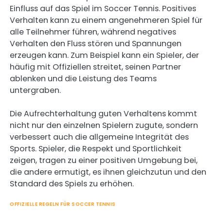
Einfluss auf das Spiel im Soccer Tennis. Positives
Verhalten kann zu einem angenehmeren Spiel für
alle Teilnehmer führen, während negatives
Verhalten den Fluss stören und Spannungen
erzeugen kann. Zum Beispiel kann ein Spieler, der
häufig mit Offiziellen streitet, seinen Partner
ablenken und die Leistung des Teams
untergraben.
Die Aufrechterhaltung guten Verhaltens kommt
nicht nur den einzelnen Spielern zugute, sondern
verbessert auch die allgemeine Integrität des
Sports. Spieler, die Respekt und Sportlichkeit
zeigen, tragen zu einer positiven Umgebung bei,
die andere ermutigt, es ihnen gleichzutun und den
Standard des Spiels zu erhöhen.
OFFIZIELLE REGELN FÜR SOCCER TENNIS