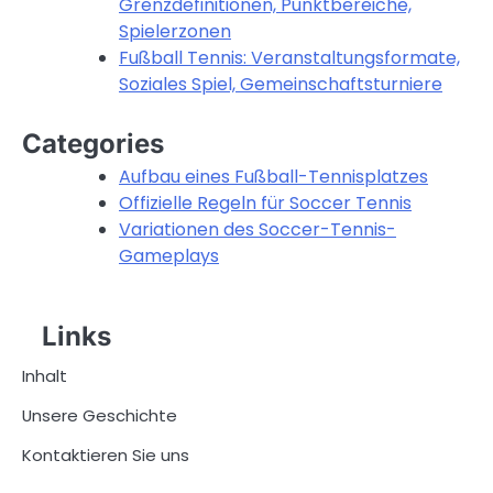
Grenzdefinitionen, Punktbereiche,
Spielerzonen
Fußball Tennis: Veranstaltungsformate,
Soziales Spiel, Gemeinschaftsturniere
Categories
Aufbau eines Fußball-Tennisplatzes
Offizielle Regeln für Soccer Tennis
Variationen des Soccer-Tennis-
Gameplays
Links
Inhalt
Unsere Geschichte
Kontaktieren Sie uns