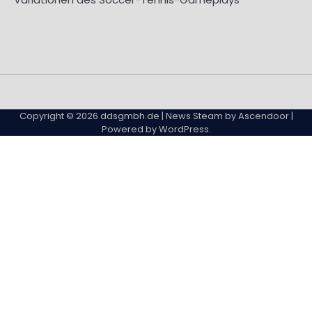
About
Contact
Cookie
Privacy
Sitemap
Terms
Us
Us
Policy
Policy
and
Copyright © 2026
ddsgmbh.de
| News Steam by
Ascendoor
|
Conditions
Powered by
WordPress
.