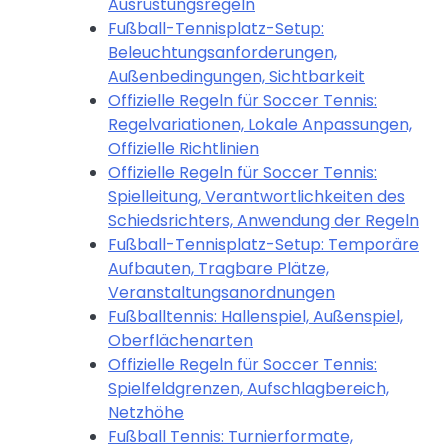
Ausrüstungsregeln
Fußball-Tennisplatz-Setup:
Beleuchtungsanforderungen,
Außenbedingungen, Sichtbarkeit
Offizielle Regeln für Soccer Tennis:
Regelvariationen, Lokale Anpassungen,
Offizielle Richtlinien
Offizielle Regeln für Soccer Tennis:
Spielleitung, Verantwortlichkeiten des
Schiedsrichters, Anwendung der Regeln
Fußball-Tennisplatz-Setup: Temporäre
Aufbauten, Tragbare Plätze,
Veranstaltungsanordnungen
Fußballtennis: Hallenspiel, Außenspiel,
Oberflächenarten
Offizielle Regeln für Soccer Tennis:
Spielfeldgrenzen, Aufschlagbereich,
Netzhöhe
Fußball Tennis: Turnierformate,